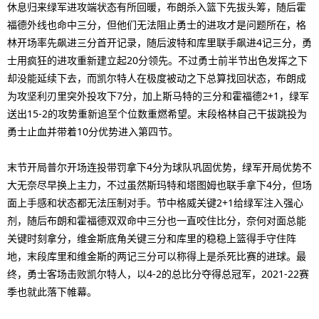
休息归来绿军进攻端状态有所回暖，布朗杀入篮下先拔头筹，随后霍
福德外线也命中三分，但他们无法阻止勇士的进攻才是问题所在，格
林开场率先飙进三分首开记录，随后波特和库里联手飙进4记三分，勇
士用疯狂的进攻重新建立起20分领先。不过勇士前半节出色发挥之下
却没能延续下去，而凯尔特人在极度被动之下总算找回状态，布朗成
为攻坚利刃里突外投攻下7分，加上斯马特的三分和霍福德2+1，绿军
送出15-2的攻势重新追至个位数重燃希望。末段格林自己干拔跳投为
勇士止血并带着10分优势进入第四节。
末节开局普尔开场连投带罚拿下4分为球队巩固优势，绿军开局优势不
大无奈尽早换上主力，不过虽然斯玛特和塔图姆也联手拿下4分，但场
面上手感和状态都无法压制对手。节中格威关键2+1给绿军注入强心
剂，随后布朗和霍福德双双命中三分也一直咬住比分，奈何对面总能
关键时刻拿分，维金斯底角关键三分和库里的稳稳上篮得手守住阵
地，末段库里和维金斯的两记三分可以称得上是杀死比赛的进球。最
终，勇士客场击败凯尔特人，以4-2的总比分夺得总冠军，2021-22赛
季也就此落下帷幕。