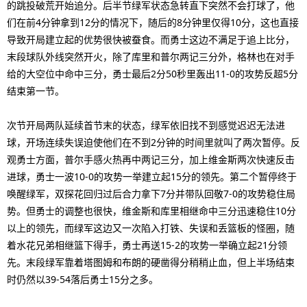
的跳投破荒开始追分。后半节绿军状态急转直下突然不会打球了，他
们在前4分钟拿到12分的情况下，随后的8分钟里仅得10分，这也直接
导致开局建立起的优势很快被蚕食。而勇士这边不满足于追上比分，
末段球队外线突然开火，除了库里和普尔两记三分外，格林也在对手
给的大空位中命中三分，勇士最后2分50秒里轰出11-0的攻势反超5分
结束第一节。
次节开局两队延续首节末的状态，绿军依旧找不到感觉迟迟无法进
球，开场连续失误迫使他们在不到2分钟的时间里就叫了两次暂停。反
观勇士方面，普尔手感火热再中两记三分，加上维金斯两次快速反击
进球，勇士一波10-0的攻势一举建立起15分的领先。第二个暂停终于
唤醒绿军，双探花回归过后合力拿下7分并带队回敬7-0的攻势稳住局
势。但勇士的调整也很快，维金斯和库里相继命中三分迅速稳住10分
以上的领先，而绿军这边又一次陷入打铁、失误和丢篮板的怪圈，随
着水花兄弟相继篮下得手，勇士再送15-2的攻势一举确立起21分领
先。末段绿军靠着塔图姆和布朗的硬凿得分稍稍止血，但上半场结束
时仍然以39-54落后勇士15分之多。