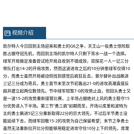
视频介绍
凯尔特人今日回到主场迎来和勇士的G6之争，天王山一役勇士惊险取
胜占据夺冠先机，而回到主场的凯尔特人只剩下背水一战一个选择。
绿军开局做足准备尝试抢开局且收到不错成效，双探花一人一记三分
带队打出14-2的开局攻势，然而这波进攻之后的10分钟里绿军仅得10
分，而勇士虽然开局被动但找到感觉后疯狂反击，普尔替补出战飙进
三记三分成为奇兵，勇士首节末至次节初轰出21-0的进攻高潮直接反
超并建立起两位数领先。节中绿军短暂7-0的攻势止血，但回头勇士又
是一波15-2的攻势重新接管比赛，上半场占据绝对上风的勇士稳守15
分优势进入下半场。第三节“勇三疯”如期而至，开场以库里和波特为
主的勇士飙进5记三分重新取得22分的巨大领先，不过后半节勇士没
能延续下去，而绿军回敬15-2的攻势为自己保留希望；末节之争勇士
虽然无法重新拉开比分但能够用稳定进攻守住10分上下的领先，库里