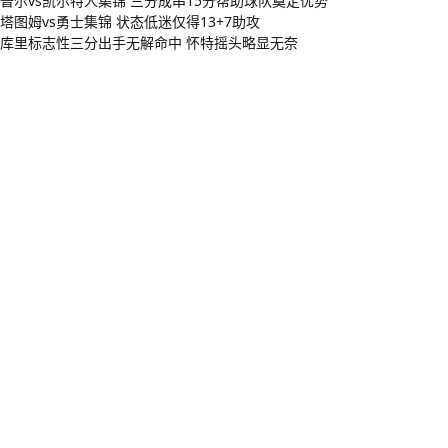
普尔vs凯尔特人集锦 三分成串15分帮助球队奠定优势
塔图姆vs勇士集锦 状态低迷仅得13+7助攻
库里标志性三分出手无解命中 怀特摇头略显无奈