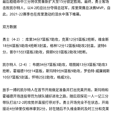
最后稳稳命中三分将优势重新扩大至15分锁定胜局。最终，勇士客场
击败凯尔特人，以4-2的总比分夺得总冠军，库里荣膺总决赛MVP，自
此，2021-22赛季也在库里激动的泪水中落下帷幕。
双方数据
勇士（4-2）：库里34分7篮板7助攻，克莱12分5篮板2抢断，维金斯
18分6篮板5助攻4抢断3封盖，格林12分12篮板8助攻2封盖，波特6
分，普尔15分3篮板2助攻，佩顿6分3篮板2助攻3抢断。
凯尔特人（2-4）：布朗34分7篮板3助攻，塔图姆13分3篮板7助攻3
抢断，霍福德19分14篮板，斯玛特9分6篮板9助攻，罗伯特-威廉姆斯
10分7篮板5封盖，怀特2分2助攻，格威3分。
放手一搏的凯尔特人在首节开局做足准备并打出完美开局，斯玛特和
霍福德开场连投带罚为球队铺好进攻之路，随后双探花一人一记三分
带队打出12-2的攻势并直接打停对手。勇士开场完全不在状态，开局
接近4分钟里仅格林拿到2分，好在随后不久维金斯的及时三分和克莱