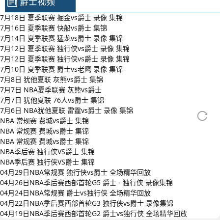
爵士视频
7月18日 夏季联赛 掘金vs爵士 录像 集锦
7月16日 夏季联赛 快船vs爵士 集锦
7月14日 夏季联赛 猛龙vs爵士 录像 集锦
7月12日 夏季联赛 独行侠vs爵士 录像 集锦
7月12日 夏季联赛 独行侠vs爵士 录像 集锦
7月10日 夏季联赛 爵士vs老鹰 录像 集锦
7月8日 犹他夏联 灰熊vs爵士 集锦
7月7日 NBA夏季联赛 灰熊vs爵士
7月7日 犹他夏联 76人vs爵士 集锦
7月6日 NBA犹他夏联 雷霆vs爵士 录像 集锦
NBA 常规赛 费城vs爵士 集锦
NBA 常规赛 费城vs爵士 集锦
NBA 常规赛 费城vs爵士 集锦
NBA季后赛 独行侠VS爵士 集锦
NBA季后赛 独行侠VS爵士 集锦
04月29日NBA常规赛 独行侠vs爵士 全场精华回放
04月26日NBA季后赛西部首轮G5 爵士 - 独行侠 录像集锦
04月24日NBA常规赛 爵士vs独行侠 全场精华回放
04月22日NBA季后赛西部首轮G3 独行侠vs爵士 录像集锦
04月19日NBA季后赛西部首轮G2 爵士vs独行侠 全场精华回放