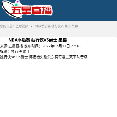
您的位置：
篮球视频
>
NBA季后赛 独行侠VS爵士 集锦
NBA季后赛 独行侠VS爵士 集锦
来源:
五星直播
发布时间：2022年06月17日 22:18
标签：
独行侠
爵士
独行侠98-96爵士 博扬错失绝杀东契奇准三双率队晋级